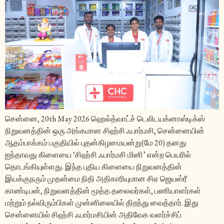
சென்னை, 20th May 2026 ஹெல்த்வாட்ச் டெலிடயக்னாஸ்டிக்ஸ்
நிறுவனத்தின் ஒரு அங்கமான சிஹ்சி ஃபார்மசி, சென்னையின்
ஆதம்பாக்கம் பகுதியில் புதன்கிழமையன்று(மே 20) தனது
ஐந்தாவது கிளையை ‘சிஹ்சி ஃபார்மசி மினி’ என்ற பெயரில்
தொடங்கியுள்ளது. இந்த புதிய கிளையை நிறுவனத்தின்
இயக்குநரும் முதன்மை நிதி அதிகாரியுமான சிஏ ஜெயஸ்ரீ
காண்டிபன், நிறுவனத்தின் மூத்த தலைவர்கள், பணியாளர்கள்
மற்றும் நல்விரும்பிகள் முன்னிலையில் திறந்து வைத்தார். இது
சென்னையில் சிஹ்சி ஃபார்மசியின் அதிவேக வளர்ச்சிப்