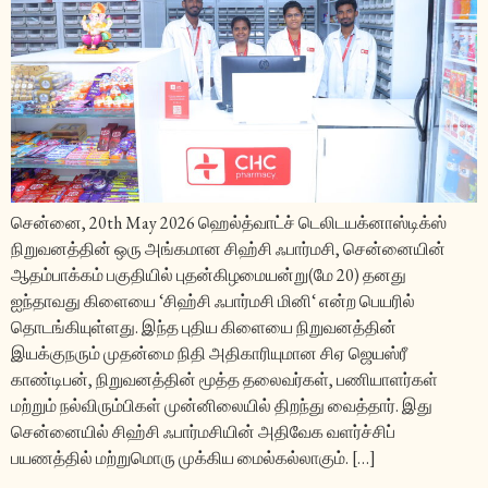
சென்னை, 20th May 2026 ஹெல்த்வாட்ச் டெலிடயக்னாஸ்டிக்ஸ்
நிறுவனத்தின் ஒரு அங்கமான சிஹ்சி ஃபார்மசி, சென்னையின்
ஆதம்பாக்கம் பகுதியில் புதன்கிழமையன்று(மே 20) தனது
ஐந்தாவது கிளையை ‘சிஹ்சி ஃபார்மசி மினி‘ என்ற பெயரில்
தொடங்கியுள்ளது. இந்த புதிய கிளையை நிறுவனத்தின்
இயக்குநரும் முதன்மை நிதி அதிகாரியுமான சிஏ ஜெயஸ்ரீ
காண்டிபன், நிறுவனத்தின் மூத்த தலைவர்கள், பணியாளர்கள்
மற்றும் நல்விரும்பிகள் முன்னிலையில் திறந்து வைத்தார். இது
சென்னையில் சிஹ்சி ஃபார்மசியின் அதிவேக வளர்ச்சிப்
பயணத்தில் மற்றுமொரு முக்கிய மைல்கல்லாகும். […]